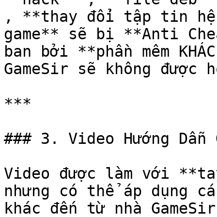
, **thay đổi tập tin hệ
game** sẽ bị **Anti Che
ban bởi **phần mêm KHÁC
GameSir sẽ không được h
***

### 3. Video Hướng Dẫn 
Video được làm với **ta
nhưng có thể áp dụng cá
khác đến từ nhà GameSir