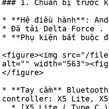
### 1. Chuẩn bị trước k
* **Hệ điều hành**: And
* Đã tải Delta Force .

* **Phụ kiện bắt buộc đ
<figure><img src="/file
alt="" width="563"><fig
</figure>

* **Tay cầm** Bluetooth
controller: X5 Lite, X5
  * [X5 Lite ( Type C )]