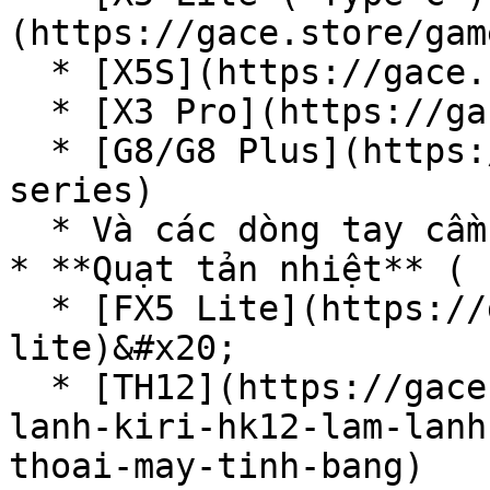
(https://gace.store/gam
  * [X5S](https://gace.store/gamesir-x5s-zzz)

  * [X3 Pro](https://gace.store/gamesir-x3-pro)

  * [G8/G8 Plus](https://gace.store/gamesir-g8-
series)

  * Và các dòng tay cầm khác đến từ nhà GameSir

* **Quạt tản nhiệt** ( 
  * [FX5 Lite](https://gace.store/gamesir-fx5-
lite)&#x20;

  * [TH12](https://gace.store/quat-tan-nhiet-so-
lanh-kiri-hk12-lam-lanh
thoai-may-tinh-bang)
