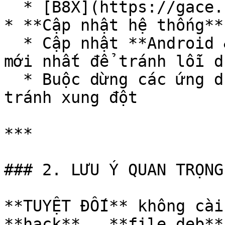
  * [B8X](https://gace.store/flydigi-b8x)

* **Cập nhật hệ thống**

  * Cập nhật **Android & Google Play Services** 
mới nhất để tránh lỗi d
  * Buộc dừng các ứng dụng chạy ngầm quyền cao 
tránh xung đột

***

### 2. LƯU Ý QUAN TRỌNG

**TUYỆT ĐỐI** không cài
**hack** , **file deb**