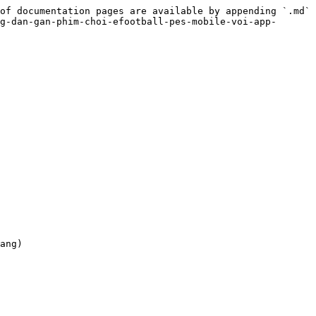
of documentation pages are available by appending `.md` 
g-dan-gan-phim-choi-efootball-pes-mobile-voi-app-