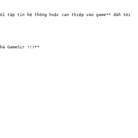
ổi tập tin hệ thống hoặc can thiệp vào game** dẫn tới 
hà GameSir !!!**
