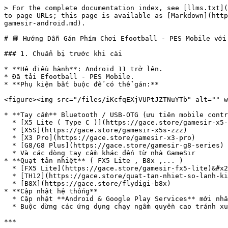
> For the complete documentation index, see [llms.txt](
to page URLs; this page is available as [Markdown](http
gamesir-android.md).

# 📘 Hướng Dẫn Gán Phím Chơi Efootball - PES Mobile với
### 1. Chuẩn bị trước khi cài

* **Hệ điều hành**: Android 11 trở lên.

* Đã tải Efootball - PES Mobile.

* **Phụ kiện bắt buộc để có thể gán:**

<figure><img src="/files/iKcfqEXjVUPtJZTNuYTb" alt="" w
* **Tay cầm** Bluetooth / USB-OTG (ưu tiên mobile contr
  * [X5 Lite ( Type C )](https://gace.store/gamesir-x5-lite)

  * [X5S](https://gace.store/gamesir-x5s-zzz)

  * [X3 Pro](https://gace.store/gamesir-x3-pro)

  * [G8/G8 Plus](https://gace.store/gamesir-g8-series)

  * Và các dòng tay cầm khác đến từ nhà GameSir

* **Quạt tản nhiệt** ( FX5 Lite , B8x ,... )

  * [FX5 Lite](https://gace.store/gamesir-fx5-lite)&#x20;

  * [TH12](https://gace.store/quat-tan-nhiet-so-lanh-kiri-hk12-lam-lanh-sieu-toc-danh-cho-dien-thoai-may-tinh-bang)

  * [B8X](https://gace.store/flydigi-b8x)

* **Cập nhật hệ thống**

  * Cập nhật **Android & Google Play Services** mới nhất để tránh lỗi driver đồ họa.

  * Buộc dừng các ứng dụng chạy ngầm quyền cao tránh xung đột

***
