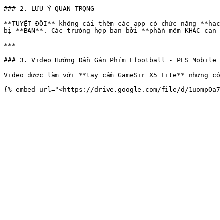
### 2. LƯU Ý QUAN TRỌNG

**TUYỆT ĐỐI** không cài thêm các app có chức năng **hac
bị **BAN**. Các trường hợp ban bởi **phần mêm KHÁC can 
***

### 3. Video Hướng Dẫn Gán Phím Efootball - PES Mobile

Video được làm với **tay cầm GameSir X5 Lite** nhưng có