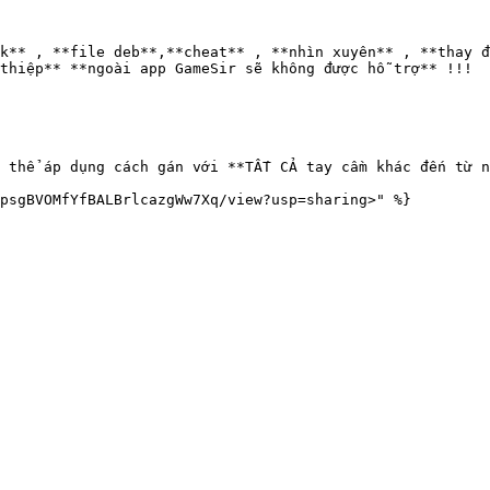
k** , **file deb**,**cheat** , **nhìn xuyên** , **thay đ
thiệp** **ngoài app GameSir sẽ không được hỗ trợ** !!!

 thể áp dụng cách gán với **TẤT CẢ tay cầm khác đến từ n