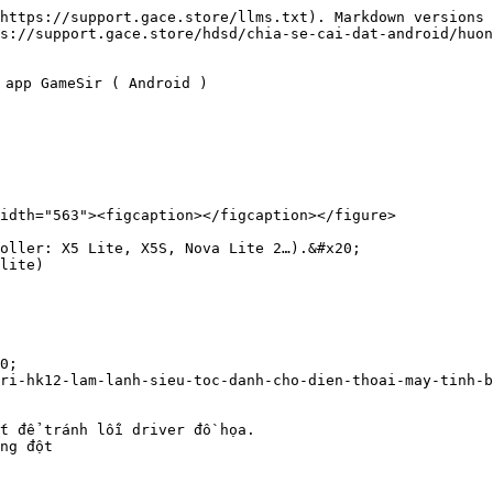
https://support.gace.store/llms.txt). Markdown versions 
s://support.gace.store/hdsd/chia-se-cai-dat-android/huon
 app GameSir ( Android )

idth="563"><figcaption></figcaption></figure>

oller: X5 Lite, X5S, Nova Lite 2…).&#x20;
