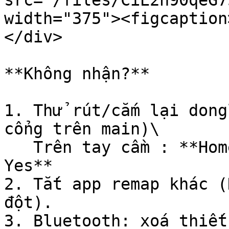
src="/files/CiE2h90qeG7
width="375"><figcaption
</div>

**Không nhận?**

1. Thử rút/cắm lại dong
cổng trên main)\

   Trên tay cầm : **Home → Connect → Re-Pairing -> 
Yes**

2. Tắt app remap khác (
đột).

3. Bluetooth: xoá thiết