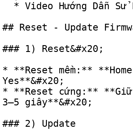
  * Video Hướng Dẫn Sử Dụng APP : ĐANG CẬP NHẬT

## Reset - Update Firmw
### 1) Reset&#x20;

* **Reset mềm:** **Home
Yes**&#x20;

* **Reset cứng:** **Giữ
3–5 giây**&#x20;

### 2) Update
