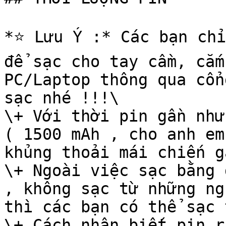
*⭐️ Lưu Ý :* Các bạn chỉ
để sạc cho tay cầm, cắm
PC/Laptop thông qua cổn
sạc nhé !!!\

\+ Với thời pin gần như
( 1500 mAh , cho anh em
khủng thoải mái chiến g
\+ Ngoài việc sạc bằng 
, không sạc từ những ng
thì các bạn có thể sạc 
\+ Cách nhận biết pin r