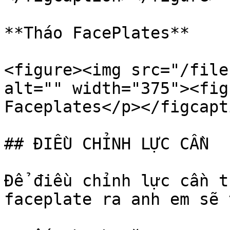
**Tháo FacePlates**

<figure><img src="/file
alt="" width="375"><fig
Faceplates</p></figcapt
## ĐIỀU CHỈNH LỰC CẦN

Để điều chỉnh lực cần t
faceplate ra anh em sẽ 