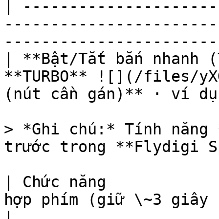
| ---------------------
-----------------------
-----------------------
| **Bật/Tắt bắn nhanh (
**TURBO** ![](/files/yX
(nút cần gán)** · ví dụ
> *Ghi chú:* Tính năng 
trước trong **Flydigi S
| Chức năng            
hợp phím (giữ \~3 giây nếu có ghi chú)                                                 
|
