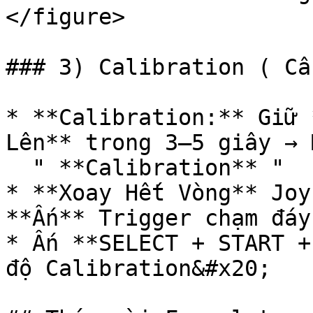
</figure>

### 3) Calibration ( Câ
* **Calibration:** Giữ 
Lên** trong 3–5 giây → 
  " **Calibration** "

* **Xoay Hết Vòng** Joy
**Ấn** Trigger chạm đáy
* Ấn **SELECT + START +
độ Calibration&#x20;
