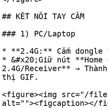
## KẾT NỐI TAY CẦM

### 1) PC/Laptop

* **2.4G:** Cắm dongle 
* &#x20;Giữ nút **Home 
2.4G/Receiver** → Thành
thị GIF.

<figure><img src="/file
alt=""><figcaption></fi