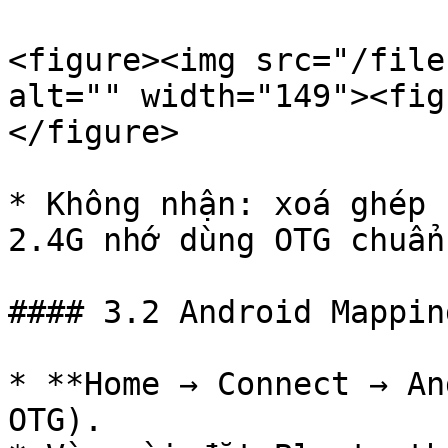
<figure><img src="/file
alt="" width="149"><fig
</figure>

* Không nhận: xoá ghép 
2.4G nhớ dùng OTG chuẩn.
#### 3.2 Android Mappin
* **Home → Connect → An
OTG).
