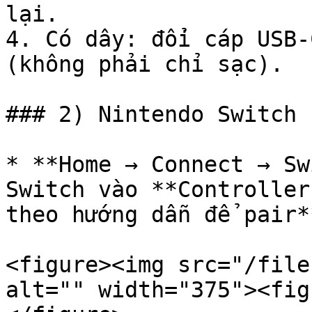
lại.

4. Có dây: đổi cáp USB-
(không phải chỉ sạc).

### 2) Nintendo Switch

* **Home → Connect → Sw
Switch vào **Controller
theo hướng dẫn để pair*
<figure><img src="/file
alt="" width="375"><fig