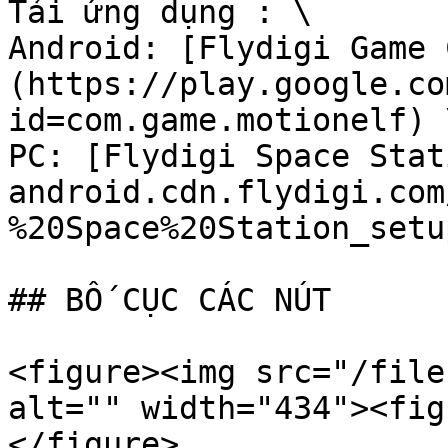
Tải ứng dụng : \

Android: [Flydigi Game 
(https://play.google.co
id=com.game.motionelf) \
PC: [Flydigi Space Stat
android.cdn.flydigi.com
%20Space%20Station_setu
## BỐ CỤC CÁC NÚT

<figure><img src="/file
alt="" width="434"><fig
</figure>
