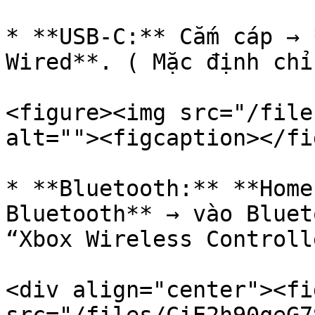
* **USB-C:** Cắm cáp → 
Wired**. ( Mặc định chỉ
<figure><img src="/file
alt=""><figcaption></fi
* **Bluetooth:** **Home
Bluetooth** → vào Bluet
“Xbox Wireless Controlle
<div align="center"><fi