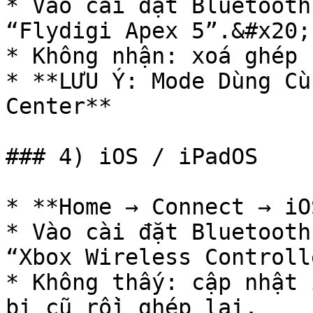
* Vào cài đặt Bluetooth
“Flydigi Apex 5”.&#x20;

* Không nhận: xoá ghép 
* **LƯU Ý: Mode Dùng Cù
Center**

### 4) iOS / iPadOS

* **Home → Connect → iO
* Vào cài đặt Bluetooth
“Xbox Wireless Controlle
* Không thấy: cập nhật 
bị cũ rồi ghép lại.
