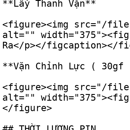
**Lấy Thanh Vặn**

<figure><img src="/file
alt="" width="375"><fig
Ra</p></figcaption></fi
**Vặn Chỉnh Lực ( 30gf 
<figure><img src="/file
alt="" width="375"><fig
</figure>

## THỜI LƯỢNG PIN
