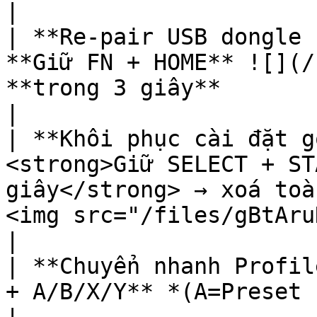
|

| **Re-pair USB dongle 
**Giữ FN + HOME** ![](/
**trong 3 giây**                                                                               
|

| **Khôi phục cài đặt g
<strong>Giữ SELECT + ST
giây</strong> → xoá toà
<img src="/files/gBtAru
|

| **Chuyển nhanh Profil
+ A/B/X/Y** *(A=Preset 1, B=2, X=3, Y=4)*                                      