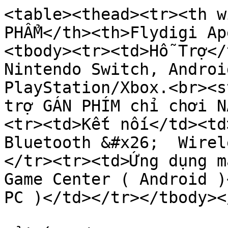
<table><thead><tr><th w
PHẨM</th><th>Flydigi Ap
<tbody><tr><td>Hỗ Trợ</
Nintendo Switch, Androi
PlayStation/Xbox.<br><s
trợ GÁN PHÍM chỉ chơi N
<tr><td>Kết nối</td><td
Bluetooth &#x26;  Wirel
</tr><tr><td>Ứng dụng m
Game Center ( Android )
PC )</td></tr></tbody><