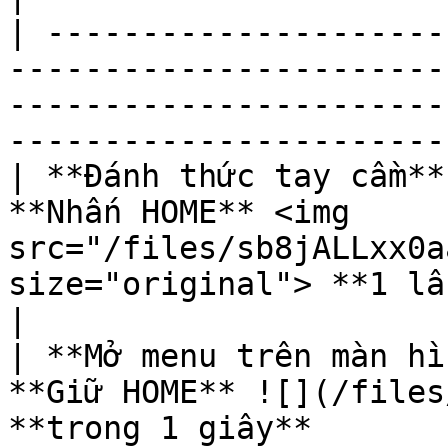
| ---------------------
-----------------------
-----------------------
-----------------------
| **Đánh thức tay cầm**
**Nhấn HOME** <img 
src="/files/sb8jALLxx0a
size="original"> **1 lần**                                              
|

| **Mở menu trên màn hì
**Giữ HOME** ![](/files/
**trong 1 giây**                                                                                   