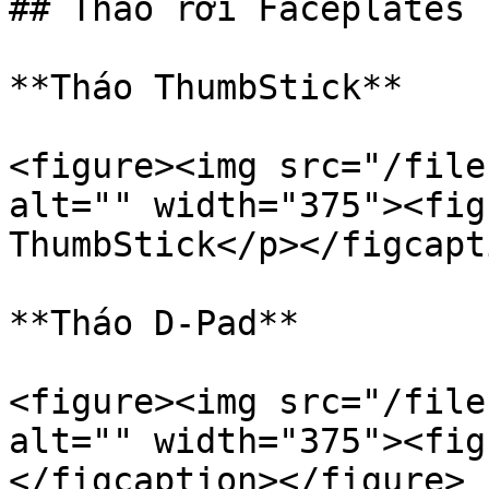
## Tháo rời Faceplates 
**Tháo ThumbStick**

<figure><img src="/file
alt="" width="375"><fig
ThumbStick</p></figcapt
**Tháo D-Pad**

<figure><img src="/file
alt="" width="375"><fig
</figcaption></figure>
