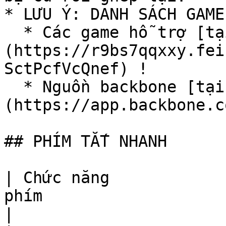
* LƯU Ý: DANH SÁCH GAME
  * Các game hỗ trợ [tại tây]
(https://r9bs7qqxxy.fei
SctPcfVcQnef) !

  * Nguồn backbone [tại đây]
(https://app.backbone.c
## PHÍM TẮT NHANH

| Chức năng            
phím                                                                           
|
