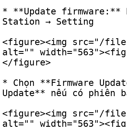
* **Update firmware:** 
Station → Setting

<figure><img src="/file
alt="" width="563"><fig
</figure>

* Chọn **Firmware Updat
Update** nếu có phiên b
<figure><img src="/file
alt="" width="563"><fig