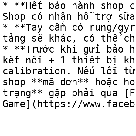
* **Hết bảo hành shop c
Shop có nhận hỗ trợ sữa
* **Tay cầm có rung/gyr
tảng sẽ khác, có thể ch
* **Trước khi gửi bảo h
kết nối + 1 thiết bị kh
calibration. Nếu lỗi từ
shop **mã đơn** hoặc ho
trạng** gặp phải qua [F