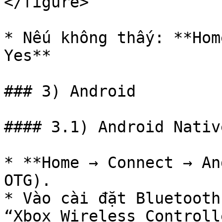
</figure>

* Nếu không thấy: **Hom
Yes**

### 3) Android

#### 3.1) Android Native
* **Home → Connect → An
OTG).

* Vào cài đặt Bluetooth
“Xbox Wireless Controlle