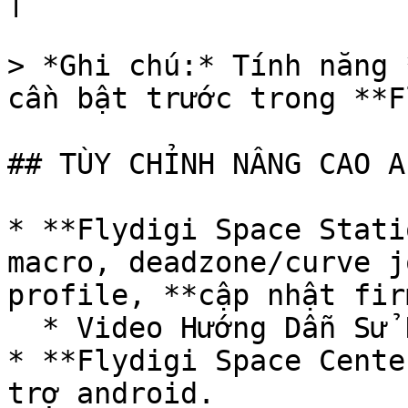
|

> *Ghi chú:* Tính năng 
cần bật trước trong **F
## TÙY CHỈNH NÂNG CAO AP
* **Flydigi Space Stati
macro, deadzone/curve j
profile, **cập nhật fir
  * Video Hướng Dẫn Sử Dụng APP : ĐANG CẬP NHẬT

* **Flydigi Space Cente
trợ android.
