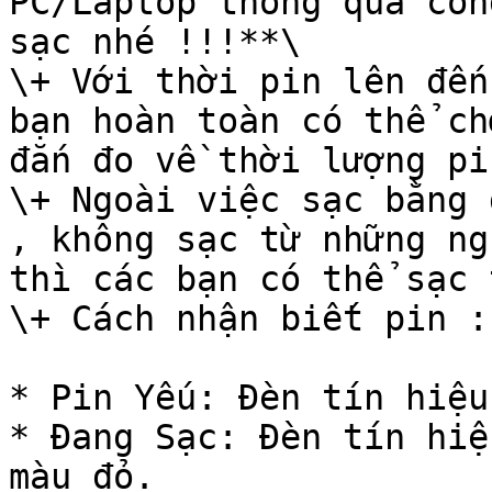
PC/Laptop thông qua cổn
sạc nhé !!!**\

\+ Với thời pin lên đến
bạn hoàn toàn có thể ch
đắn đo về thời lượng pi
\+ Ngoài việc sạc bằng 
, không sạc từ những ng
thì các bạn có thể sạc 
\+ Cách nhận biết pin :

* Pin Yếu: Đèn tín hiệu
* Đang Sạc: Đèn tín hiệ
màu đỏ.
