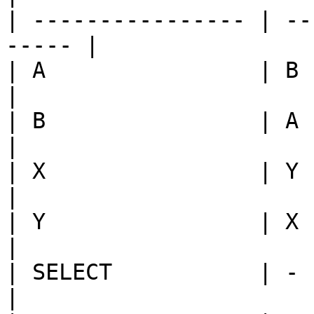
| ---------------- | --
----- |

| A                | B          |      
|

| B                | A          |      
|

| X                | Y          |      
|

| Y                | X          |      
|

| SELECT           | -          |      
|
