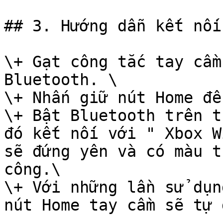
## 3. Hướng dẫn kết nối
\+ Gạt công tắc tay cầm
Bluetooth. \

\+ Nhấn giữ nút Home để
\+ Bật Bluetooth trên t
đó kết nối với " Xbox W
sẽ đứng yên và có màu t
công.\

\+ Với những lần sử dụn
nút Home tay cầm sẽ tự 