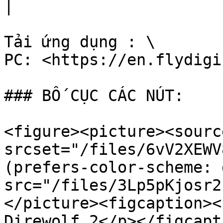
|

Tải ứng dụng : \

PC: <https://en.flydigi
### BỐ CỤC CÁC NÚT:

<figure><picture><source
srcset="/files/6vV2XEWV
(prefers-color-scheme: 
src="/files/3Lp5pKjosr2
</picture><figcaption><
Direwolf 2</p></figcapt