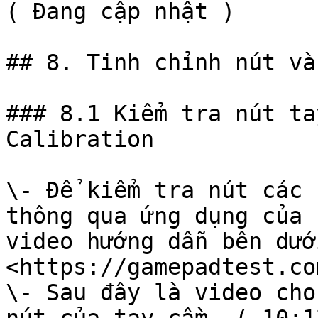
( Đang cập nhật )

## 8. Tinh chỉnh nút và
### 8.1 Kiểm tra nút ta
Calibration

\- Để kiểm tra nút các 
thông qua ứng dụng của 
video hướng dẫn bên dướ
<https://gamepadtest.co
\- Sau đây là video cho