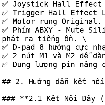
✅ Joystick Hall Effect 
✅ Trigger Hall Effect L
✅ Motor rung Original. 
✅ Phím ABXY - Mute Sili
phát ra tiếng ồn. \

✅ D-pad 8 hướng cực nhạ
✅ 2 nút M1 và M2 dễ dàn
✅ Dung lượng pin nâng c
## 2. Hướng dẫn kết nối
### **2.1 Kết Nối Dây (