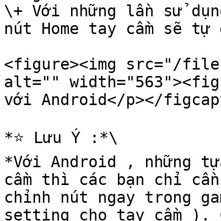
\+ Với những lần sử dụn
nút Home tay cầm sẽ tự 
<figure><img src="/file
alt="" width="563"><fig
với Android</p></figcap
*⭐️ Lưu Ý :*\

*Với Android , những tự
cầm thì các bạn chỉ cần
chỉnh nút ngay trong ga
setting cho tay cầm ). 