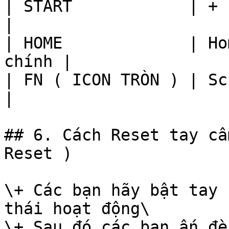
| START            | +          |      
|

| HOME             | Ho
chính |

| FN ( ICON TRÒN ) | Screen
|

## 6. Cách Reset tay cầ
Reset )

\+ Các bạn hãy bật tay 
thái hoạt động\

\+ Sau đó các bạn ấn đè