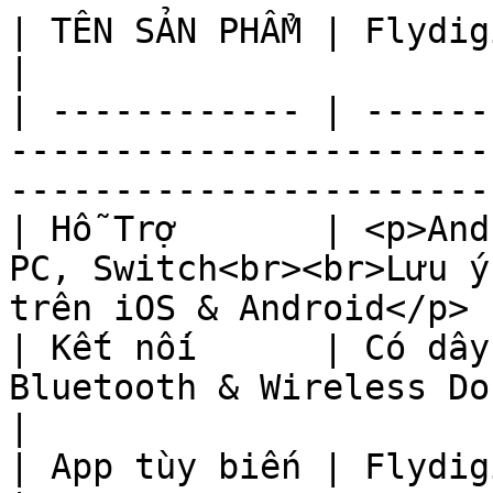
| TÊN SẢN PHẨM | Flydigi Direwolf 2                                               
|

| ------------ | ------
-----------------------
------------------------
| Hỗ Trợ       | <p>And
PC, Switch<br><br>Lưu ý
trên iOS & Android</p> |
| Kết nối      | Có dây
Bluetooth & Wireless Dongle                                     
|

| App tùy biến | Flydigi Space Station ( PC )                   