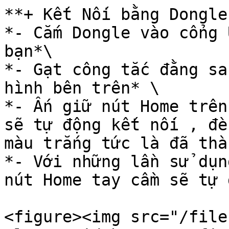
**+ Kết Nối bằng Dongle
*- Cắm Dongle vào cổng 
bạn*\

*- Gạt công tắc đằng sa
hình bên trên* \

*- Ấn giữ nút Home trên
sẽ tự động kết nối , đè
màu trắng tức là đã thà
*- Với những lần sử dụn
nút Home tay cầm sẽ tự 
<figure><img src="/file