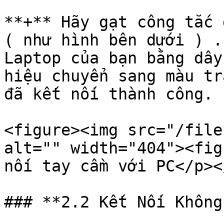
**+** Hãy gạt công tắc 
( như hình bên dưới ) .
Laptop của bạn bằng dây
hiệu chuyển sang màu tr
đã kết nối thành công.

<figure><img src="/file
alt="" width="404"><fig
nối tay cầm với PC</p><
### **2.2 Kết Nối Không