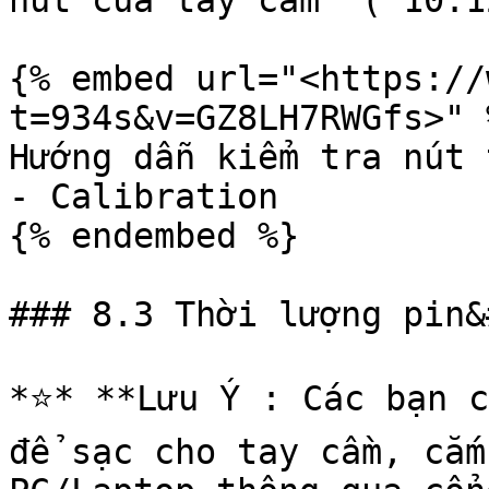
nút của tay cầm  ( 10:1
{% embed url="<https://
t=934s&v=GZ8LH7RWGfs>" %
Hướng dẫn kiểm tra nút 
- Calibration

{% endembed %}

### 8.3 Thời lượng pin&
*⭐️* **Lưu Ý : Các bạn c
để sạc cho tay cầm, cắm