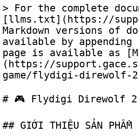
> For the complete docu
[llms.txt](https://supp
Markdown versions of do
available by appending 
page is available as [M
(https://support.gace.s
game/flydigi-direwolf-2
# 🎮 Flydigi Direwolf 2

## GIỚI THIỆU SẢN PHẨM
