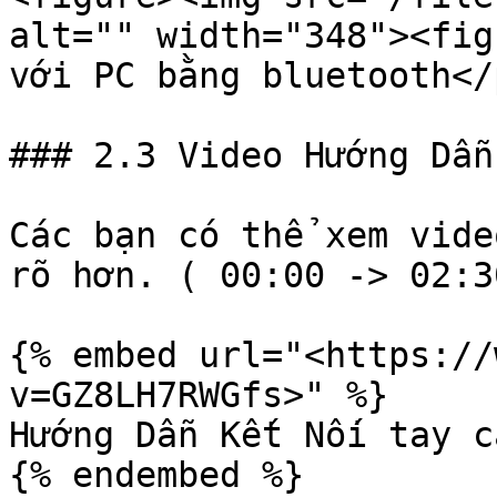
alt="" width="348"><fig
với PC bằng bluetooth</
### 2.3 Video Hướng Dẫn
Các bạn có thể xem vide
rõ hơn. ( 00:00 -> 02:30
{% embed url="<https://
v=GZ8LH7RWGfs>" %}

Hướng Dẫn Kết Nối tay c
{% endembed %}
