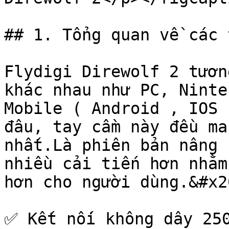
## 1. Tổng quan về các 
Flydigi Direwolf 2 tươn
khác nhau như PC, Ninte
Mobile ( Android , IOS 
đâu, tay cầm này đều ma
nhất.Là phiên bản nâng 
nhiều cải tiến hơn nhằm
hơn cho người dùng.&#x20
✅ Kết nối không dây 250