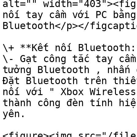
alt="" width="403"><fig
nối tay cầm với PC bằng
Bluetooth</p></figcapti
\+ **Kết nối Bluetooth:*
\- Gạt công tắc tay cầm
tưởng Bluetooth , nhấn 
Đặt Bluetooth trên thiế
nối với " Xbox Wireless
thành công đèn tính hiệ
yên.

<figure><img src="/file