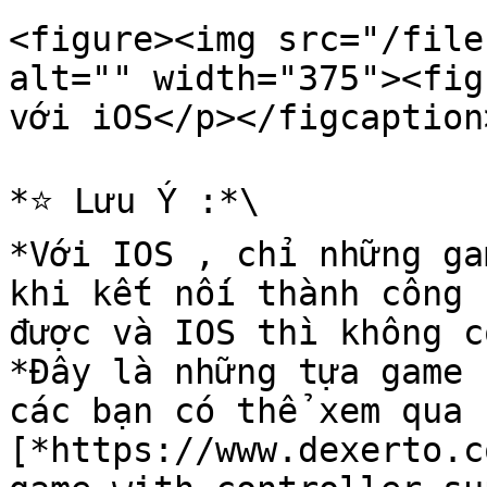
<figure><img src="/file
alt="" width="375"><fig
với iOS</p></figcaption
*⭐️ Lưu Ý :*\

*Với IOS , chỉ những ga
khi kết nối thành công 
được và IOS thì không c
*Đây là những tựa game 
các bạn có thể xem qua :
[*https://www.dexerto.c