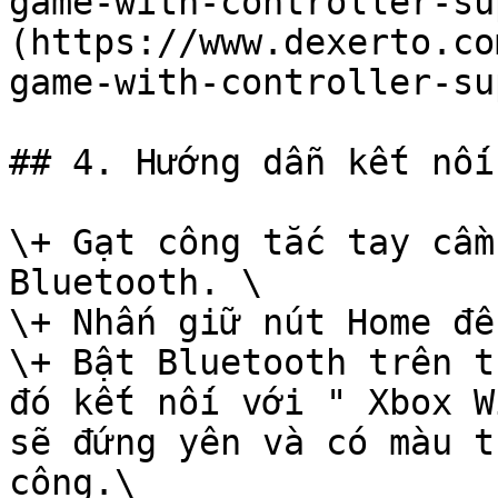
game-with-controller-su
(https://www.dexerto.co
game-with-controller-su
## 4. Hướng dẫn kết nối
\+ Gạt công tắc tay cầm
Bluetooth. \

\+ Nhấn giữ nút Home để
\+ Bật Bluetooth trên t
đó kết nối với " Xbox W
sẽ đứng yên và có màu t
công.\
