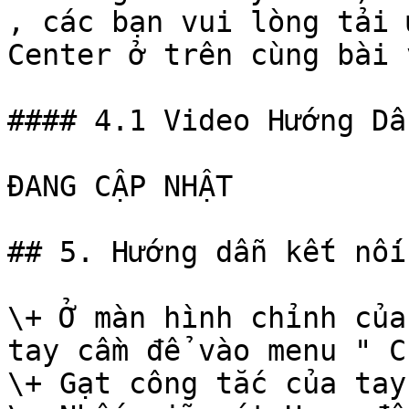
, các bạn vui lòng tải 
Center ở trên cùng bài 
#### 4.1 Video Hướng Dẫ
ĐANG CẬP NHẬT

## 5. Hướng dẫn kết nối
\+ Ở màn hình chỉnh của
tay cầm để vào menu " C
\+ Gạt công tắc của tay