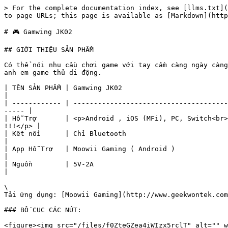
> For the complete documentation index, see [llms.txt](https://support.gace.store/llms.txt). Markdown versions of documentation pages are available by appending `.md` to page URLs; this page is available as [Markdown](https://support.gace.store/hdsd/tay-cam-choi-game/gamwing-jk02.md).

# 🎮 Gamwing JK02

## GIỚI THIỆU SẢN PHẨM

Có thể nói nhu cầu chơi game với tay cầm càng ngày càng lớn , game thì càng ngày càng nặng về đồ hoạ nên có thể nói JK02 là một giải pháp cực kì đáng để cân nhắc cho anh em game thủ di động.

| TÊN SẢN PHẨM | Gamwing JK02                                                                                                                                               |
| ------------ | ---------------------------------------------------------------------------------------------------------------------------------------------------------- |
| Hỗ Trợ       | <p>Android , iOS (MFi), PC, Switch<br>Có Quạt tản nhiệt tích hợp 10W<br>Lưu ý: iOS không hỗ trợ mapping mode cho các tựa game không hỗ trợ tay cầm !!!</p> |
| Kết nối      | Chỉ Bluetooth                                                                                                                                              |
| App Hỗ Trợ   | Moowii Gaming ( Android )                                                                                                                                  |
| Nguồn        | 5V-2A                                                                                                                                                      |

\
Tải ứng dụng: [Moowii Gaming](http://www.geekwontek.com/moyuplayer/app/link.html)

### BỐ CỤC CÁC NÚT:

<figure><img src="/files/f0ZteGZea4iWIzx5rclT" alt="" width="478"><figcaption></figcaption></figure>

## 1. Tổng quan về các tính năng trên tay cầm.

✅ Kết Nối: iOS MFi Games, Nitendo Switch, Android Chế Độ Tùy Chỉnh Map Phím, PC, Laptop\
✅ Joystick mượt mà, được cải tiến với thiết kế kép\
✅ Nút L1/L2 có độ nhạy và độ chính xác cao\
✅ Kết nối Bluetooth 5.0, delay thấp\
✅ Tích hợp quạt tản nhiệt có Led RGB với công suất làm lạnh 10W

## 2. Hướng dẫn kết nối tay cầm

### **2.1 Kết Nối PC ( Bluetooth ):**

\- Kích hoạt tay cầm bằng cách ấn giữ nút biểu tưởng Robot ( Power ) trong 2s đến khi đèn nhấp nháy, lưu ý để có thể kết nối tay cầm chơi trên PC thì các bạn phải chuyển tay cầm về chế độ Native bằng cách ấn 2 lần vào nút Robot ( Power ) để chuyển đèn về màu xanh lá nhé.\
\- Ấn giữ đồng thời nút Share + Window Key trong 3s cho đến khi phần cài đặt Bluetooth trên thiết bị PC/Laptop của các bạn hiện cái tên :" Xbox Wireless Controller ". Khi kết nối thành công đèn tính hiệu đứng yên.&#x20;

<figure><img src="/files/8MWRpCjlKsyWZGHKZiz0" alt="" width="563"><figcaption><p>Đèn tín hiệu sẽ nhấp đèn xanh lá biểu hiện chờ kết nối</p></figcaption></figure>

<figure><img src="/files/aW840vZ4GTPUXSDwEfAp" alt=""><figcaption><p>Kết nối JK02 với tên Xbox Wireless Controller</p></figcaption></figure>

### **Video hướng dẫn kết nối cho PC**

ĐANG CẬP NHẬT

### **2.2 Kết Nối với Android/iOS ( Bluetooth ):**

### **2.2.1 Kết Nối với Android ( Bluetooth ):**

\- Kích hoạt tay cầm bằng cách ấn giữ nút biểu tưởng Robot ( Power ) trong 2s đến khi đèn nhấp nháy, lưu ý để có thể kết nối tay cầm chơi trên Android thì các bạn phải chuyển 