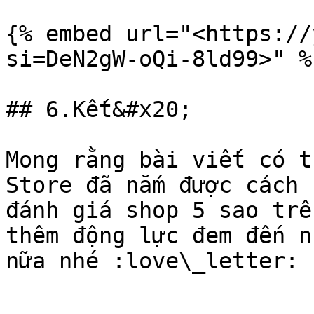
{% embed url="<https://
si=DeN2gW-oQi-8ld99>" %}
## 6.Kết&#x20;

Mong rằng bài viết có t
Store đã nắm được cách 
đánh giá shop 5 sao trê
thêm động lực đem đến n