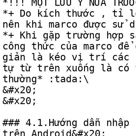
*!!! MỘT LƯU Ý NỮA TRƯỚ
*+ Do kích thước , tỉ l
nên khi marco được sử d
*+ Khi gặp trường hợp s
công thức của marco để 
giản là kéo vị trí các 
tự từ trên xuống là có 
thường* :tada:\

&#x20;                                             
&#x20;

### 4.1.Hướng dẫn nhập 
trên Android&#x20;
