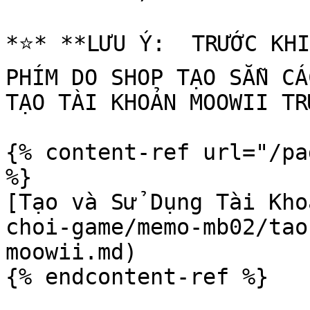
*⭐️* **LƯU Ý:  TRƯỚC KHI
PHÍM DO SHOP TẠO SẴN CÁ
TẠO TÀI KHOẢN MOOWII TR
{% content-ref url="/pa
%}

[Tạo và Sử Dụng Tài Kho
choi-game/memo-mb02/tao
moowii.md)

{% endcontent-ref %}
