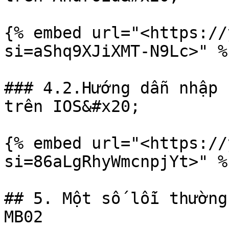
{% embed url="<https://
si=aShq9XJiXMT-N9Lc>" %}
### 4.2.Hướng dẫn nhập 
trên IOS&#x20;

{% embed url="<https://
si=86aLgRhyWmcnpjYt>" %}
## 5. Một số lỗi thường
MB02
