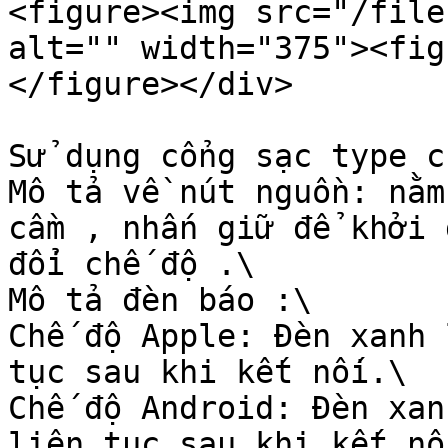
<figure><img src="/file
alt="" width="375"><fig
</figure></div>

Sử dụng cổng sạc type c
Mô tả về nút nguồn: nằm
cầm , nhấn giữ để khởi 
đổi chế độ .\

Mô tả đèn báo :\

Chế độ Apple: Đèn xanh 
tục sau khi kết nối.\

Chế độ Android: Đèn xan
liên tục sau khi kết nối