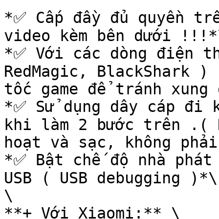
*✅ Cấp đầy đủ quyền trê
video kèm bên dưới !!!*\
*✅ Với các dòng điện th
RedMagic, BlackShark ) 
tốc game để tránh xung 
*✅ Sử dụng dây cáp đi k
khi làm 2 bước trên .( 
hoạt và sạc, không phải
*✅ Bật chế độ nhà phát 
USB ( USB debugging )*\

\

**+ Với Xiaomi:** \
