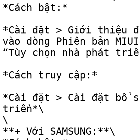
*Cách bật:*

*Cài đặt > Giới thiệu đ
vào dòng Phiên bản MIUI
“Tùy chọn nhà phát triể
*Cách truy cập:*

*Cài đặt > Cài đặt bổ s
triển*\

\

**+ Với SAMSUNG:**\
