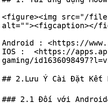
<figure><img src="/file
alt=""><figcaption></fi
Android : <https://www.
IOS :  <https://apps.ap
gaming/id1636098497?l=vi
## 2.Lưu Ý Cài Đặt Kết N
### 2.1 Đối với Android