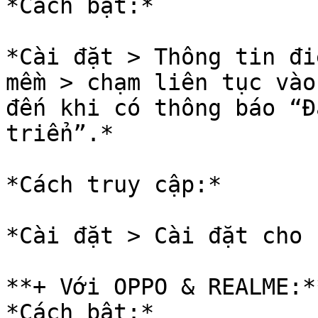
*Cách bật:*

*Cài đặt > Thông tin đi
mềm > chạm liên tục vào
đến khi có thông báo “Đ
triển”.*

*Cách truy cập:*

*Cài đặt > Cài đặt cho 
**+ Với OPPO & REALME:**
*Cách bật:*
