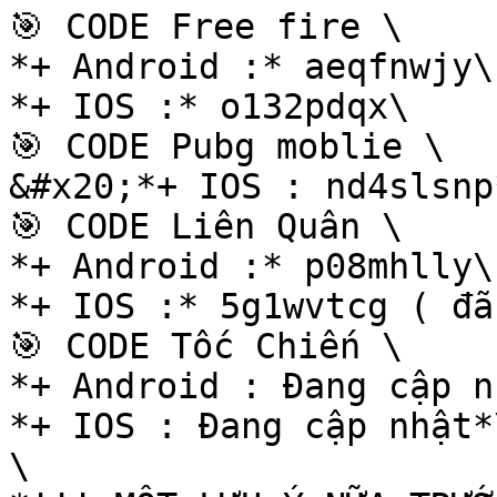
🎯 CODE Free fire \

*+ Android :* aeqfnwjy\

*+ IOS :* o132pdqx\

🎯 CODE Pubg moblie \

&#x20;*+ IOS : nd4slsnp*
🎯 CODE Liên Quân \

*+ Android :* p08mhlly\

*+ IOS :* 5g1wvtcg ( đã
🎯 CODE Tốc Chiến \

*+ Android : Đang cập n
*+ IOS : Đang cập nhật*\
\
