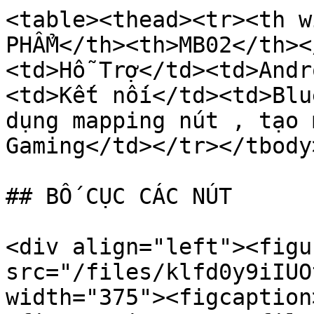
<table><thead><tr><th w
PHẨM</th><th>MB02</th><
<td>Hỗ Trợ</td><td>Andr
<td>Kết nối</td><td>Blu
dụng mapping nút , tạo 
Gaming</td></tr></tbody
## BỐ CỤC CÁC NÚT

<div align="left"><figu
src="/files/klfd0y9iIUO
width="375"><figcaption