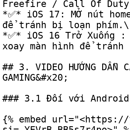
Freefire / Call Of Duty
*✅* iOS 17: MỞ nút home
để tránh bị loạn phím.\

*✅* iOS 16 Trở Xuống : 
xoay màn hình để tránh 
## 3. VIDEO HƯỚNG DẪN C
GAMING&#x20;

### 3.1 Đối với Android

{% embed url="<https://
si=_YEVrB-BB5s7r4po>" %}