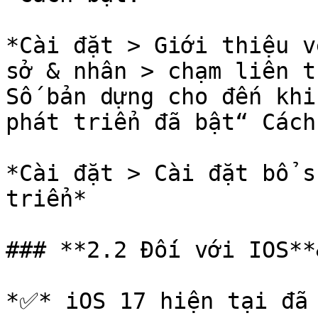
*Cài đặt > Giới thiệu v
sở & nhân > chạm liên t
Số bản dựng cho đến khi
phát triển đã bật“ Cách
*Cài đặt > Cài đặt bổ s
triển*

### **2.2 Đối với IOS**
*✅* iOS 17 hiện tại đã 