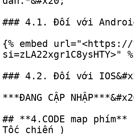
dẫn.*&#x20;

### 4.1. Đối với Androi
{% embed url="<https://
si=zLA22xgr1C8ysHTY>" %}
### 4.2. Đối với IOS&#x2
***ĐANG CẬP NHẬP***&#x20
## **4.CODE map phím** 
Tốc chiến )
