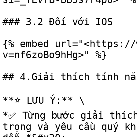
### 3.2 Đối với IOS

{% embed url="<https://
v=nf6zoBo9hHg>" %}

## 4.Giải thích tính nă
**⭐️ LƯU Ý:** \

*✅ Từng bước giải thích
trọng và yêu cầu quý kh