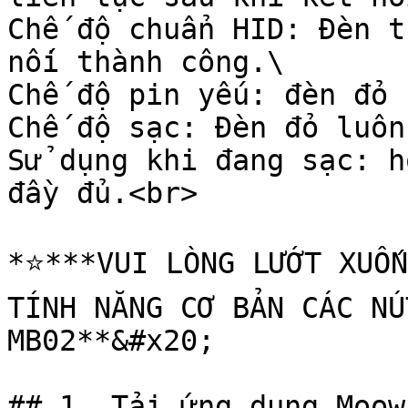
Chế độ chuẩn HID: Đèn t
nối thành công.\

Chế độ pin yếu: đèn đỏ 
Chế độ sạc: Đèn đỏ luôn
Sử dụng khi đang sạc: h
đầy đủ.<br>

*⭐️***VUI LÒNG LƯỚT XUỐN
TÍNH NĂNG CƠ BẢN CÁC NÚ
MB02**&#x20;

## 1. Tải ứng dụng Moow