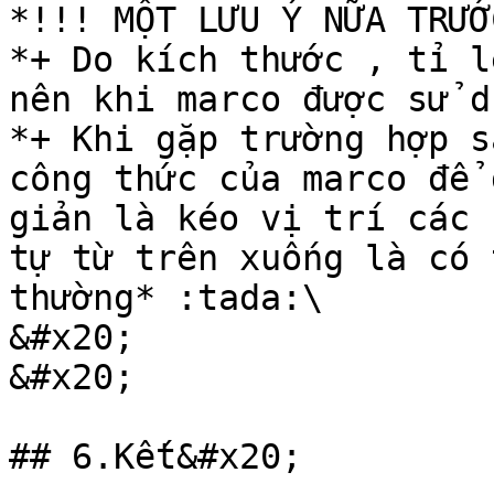
*!!! MỘT LƯU Ý NỮA TRƯỚ
*+ Do kích thước , tỉ l
nên khi marco được sử d
*+ Khi gặp trường hợp s
công thức của marco để 
giản là kéo vị trí các 
tự từ trên xuống là có 
thường* :tada:\

&#x20;                                             
&#x20;

## 6.Kết&#x20;
