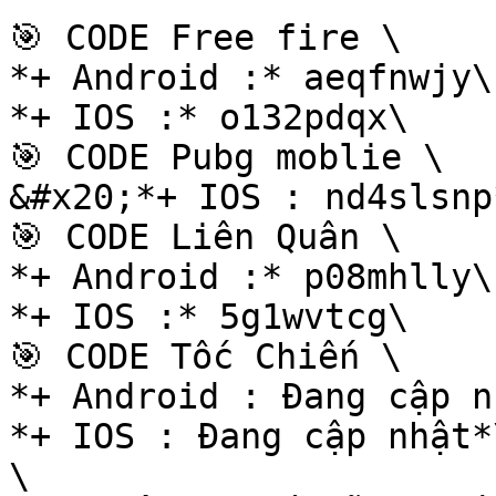
🎯 CODE Free fire \

*+ Android :* aeqfnwjy\

*+ IOS :* o132pdqx\

🎯 CODE Pubg moblie \

&#x20;*+ IOS : nd4slsnp*
🎯 CODE Liên Quân \

*+ Android :* p08mhlly\

*+ IOS :* 5g1wvtcg\

🎯 CODE Tốc Chiến \

*+ Android : Đang cập n
*+ IOS : Đang cập nhật*\
\
