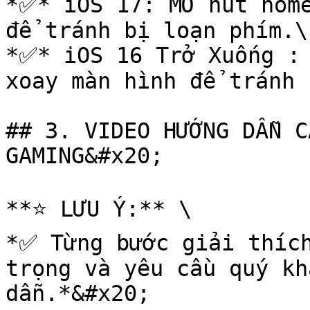
*✅* iOS 17: MỞ nút home
để tránh bị loạn phím.\

*✅* iOS 16 Trở Xuống : 
xoay màn hình để tránh 
## 3. VIDEO HƯỚNG DẪN C
GAMING&#x20;

**⭐️ LƯU Ý:** \

*✅ Từng bước giải thích
trọng và yêu cầu quý kh
dẫn.*&#x20;
