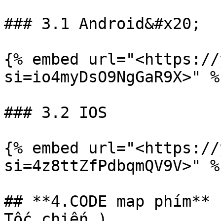
### 3.1 Android&#x20;

{% embed url="<https://
si=io4myDsO9NgGaR9X>" %}
### 3.2 IOS

{% embed url="<https://
si=4z8ttZfPdbqmQV9V>" %}
## **4.CODE map phím** 
Tốc chiến )
