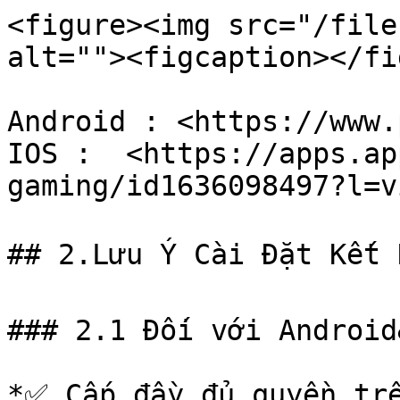
<figure><img src="/file
alt=""><figcaption></fi
Android : <https://www.
IOS :  <https://apps.ap
gaming/id1636098497?l=vi
## 2.Lưu Ý Cài Đặt Kết N
### 2.1 Đối với Android
*✅ Cấp đầy đủ quyền trê