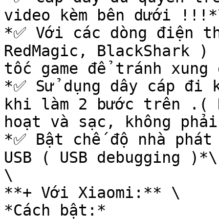
video kèm bên dưới !!!*\
*✅ Với các dòng điện th
RedMagic, BlackShark ) 
tốc game để tránh xung 
*✅ Sử dụng dây cáp đi k
khi làm 2 bước trên .( 
hoạt và sạc, không phải
*✅ Bật chế độ nhà phát 
USB ( USB debugging )*\

\

**+ Với Xiaomi:** \

*Cách bật:*
