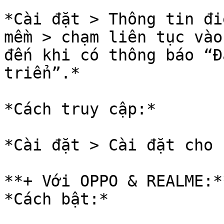
*Cài đặt > Thông tin đi
mềm > chạm liên tục vào
đến khi có thông báo “Đ
triển”.*

*Cách truy cập:*

*Cài đặt > Cài đặt cho 
**+ Với OPPO & REALME:**
*Cách bật:*
