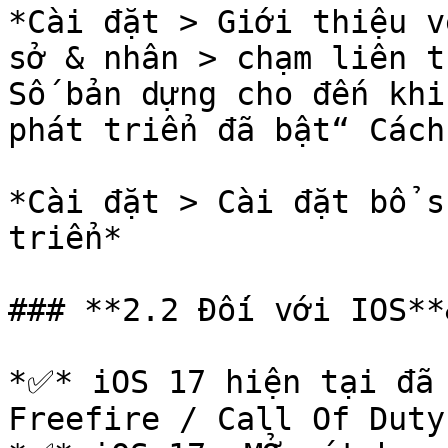
*Cài đặt > Giới thiệu v
sở & nhân > chạm liên t
Số bản dựng cho đến khi
phát triển đã bật“ Cách
*Cài đặt > Cài đặt bổ s
triển*

### **2.2 Đối với IOS**
*✅* iOS 17 hiện tại đã 
Freefire / Call Of Duty