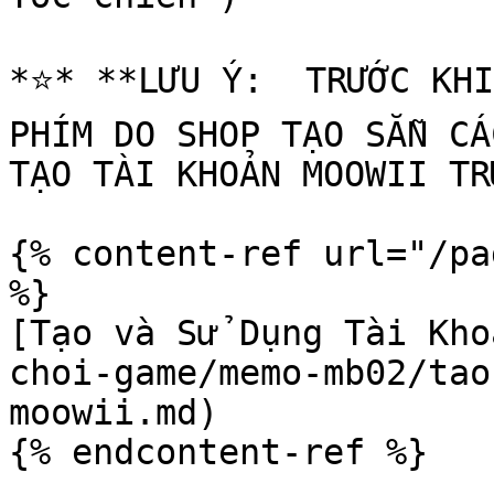
*⭐️* **LƯU Ý:  TRƯỚC KHI
PHÍM DO SHOP TẠO SẴN CÁ
TẠO TÀI KHOẢN MOOWII TR
{% content-ref url="/pa
%}

[Tạo và Sử Dụng Tài Kho
choi-game/memo-mb02/tao
moowii.md)

{% endcontent-ref %}
