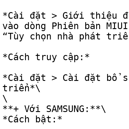
*Cài đặt > Giới thiệu đ
vào dòng Phiên bản MIUI
“Tùy chọn nhà phát triể
*Cách truy cập:*

*Cài đặt > Cài đặt bổ s
triển*\

\

**+ Với SAMSUNG:**\

*Cách bật:*
